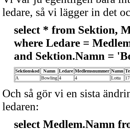
ledare, så vi lägger in det o
select * from Sektion, 
where Ledare = Medl
and Sektion.Namn = 'B
Sektionskod
Namn
Ledare
Medlemsnummer
Namn
Te
A
Bowling
4
4
Lotta
17
Och så gör vi en sista ändri
ledaren:
select Medlem.Namn fr